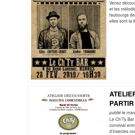
Venez découvr
et les mélodi
faubourgs des
elles sont la 
ATELIE
PARTIR
publié le mar
Le Ch’Ty Bar
convivial ent
d’insectes co