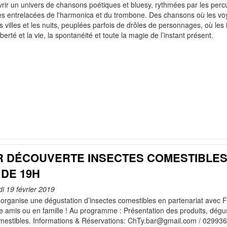
ir un univers de chansons poétiques et bluesy, rythmées par les percus
es entrelacées de l'harmonica et du trombone. Des chansons où les voy
 villes et les nuits, peuplées parfois de drôles de personnages, où les
liberté et la vie, la spontanéité et toute la magie de l’instant présent.
R DÉCOUVERTE INSECTES COMESTIBLES 
 DE 19H
di 19 février 2019
 organise une dégustation d’insectes comestibles en partenariat avec 
re amis ou en famille ! Au programme : Présentation des produits, dég
mestibles. Informations & Réservations: ChTy.bar@gmail.com / 029936203