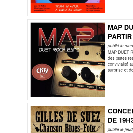
MAP DU
PARTIR
publié le me
MAP DUET ROC
des pistes re
convivialité 
surprise et d
CONCER
DE 19H
publié le jeud